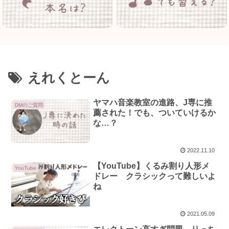
えれくとーん
ヤマハ音楽教室の進路、J専に推
DMのご質問
薦された！でも、ついていけるか
な…？
2022.11.10
【YouTube】くるみ割り人形メ
YouTube
ドレー クラシックって難しいよ
ね
2021.05.09