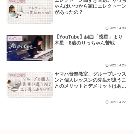
エレクトーン高すぎ問題。りっち
DMのご質問
ゃんはいつから家にエレクトーン
があったの？
2021.04.30
【YouTube】組曲「惑星」より
YouTube
木星 8歳のりっちゃん苦戦
2021.04.25
ヤマハ音楽教室、グループレッス
DMのご質問
ンと個人レッスンの先生が違うこ
とのメリットとデメリットはある
の？
2021.04.22