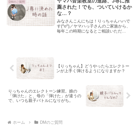
ヤマハ音楽教室の進路、J専に推
DMのご質問
室。"音楽教室"と...
薦された！でも、ついていけるか
な…？
みなさんこんにちは！りっちゃんハハで
す(^o^)／ヤマハっ子さんのご家族から、
毎年この時期になるとご相談いただ
く、"来年度の進路問題"今日はこのこと
について、お話しできたらと思います！
娘は今、ジュニア専門コースの4年目です
が、私も進路につい...
【りっちゃん】どうやったらエレクトー
ンが上手く弾けるようになりますか？
りっちゃんのエレクトーン練習。娘の
「弾けた」と、母の「弾けた」が違うの
で、いつも親子バトルになりがち。
ホーム
DMのご質問