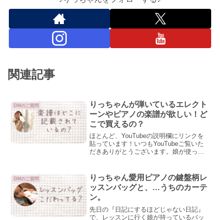
関連記事
りっちゃんが弾いているエレクト
DMのご質問
ーンやピアノの楽譜が欲しい！ど
こで買えるの？
ほとんど、YouTubeの説明欄にリンクを
貼っています！いつもYouTubeご覧いた
だきありがとうございます。娘が使って
いる楽譜の情報は、ほとんどYouTubeの
説明欄にあります。みんなの心の声説明
欄…？概要欄とはまた違うの…？説明欄
りっちゃん愛用ピアノの鍵盤柄レ
DMのご質問
は、そ...
ッスンバッグと、…うちのカーテ
ン。
先日の『日記にするほどじゃない日記』
で、レッスンに行く娘が持っているバッ