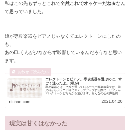
私はこの先もずっとこれで
全然これでオッケーだね★
なん
て思っていました。
娘が専攻楽器をピアノじゃなくてエレクトーンにしたの
も、
あのELくんが少なからず影響しているんだろうなと思い
ます。
エレクトーンとピアノ。専攻楽器を選ぶのに、す
ごく迷ったよ。(母が)
専攻楽器とは…？娘が通っているヤマハ音楽教室では、幼
児科からジュニア科にステップアップする際に、ピアノか
エレクトーンどちらかを選びます。みんなの心の声最初か
ら決まってないの…？りっちゃん母幼児科の時は決まって
ないよ！レッスンはエレクトーン使...
2021.04.20
ritchan.com
現実は甘くはなかった