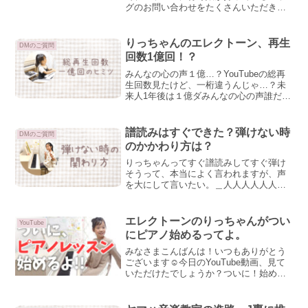
グのお問い合わせをたくさんいただきま
した。りっちゃん母コメントもたくさん
ありがとうございます(嬉)みんなの心の声
この記事にはコメントできないの？りっ
りっちゃんのエレクトーン、再生
DMのご質問
ちゃん母コメントは日...
回数1億回！？
みんなの心の声１億…？YouTubeの総再
生回数見たけど、一桁違うんじゃ…？未
来人1年後は１億ダみんなの心の声誰だよ
ちょっとややこしい”1億回”一億って、す
ごい数字ですよね。パワーワードすぎる
ｗみんなの心の声から聞こえてくるよう
譜読みはすぐできた？弾けない時
DMのご質問
に、YouT...
のかかわり方は？
りっちゃんってすぐ譜読みしてすぐ弾け
そうって、本当によく言われますが、声
を大にして言いたい。＿人人人人人人人
人人人人＿＞ そんなことはない！ ＜
￣Y^Y^Y^Y^Y^Y^Y^Y￣インスタでよく
「はじめました」動画を出しますが、あ
エレクトーンのりっちゃんがつい
YouTube
れは数時間練...
にピアノ始めるってよ。
みなさまこんばんは！いつもありがとう
ございます☺今日のYouTube動画、見て
いただけたでしょうか？ついに！始める
ことになりました～！ピアノレッスン！
わ～👏👏👏動画はこちら↓娘はエレクトー
ン専攻娘が通っている、ヤマハ音楽教