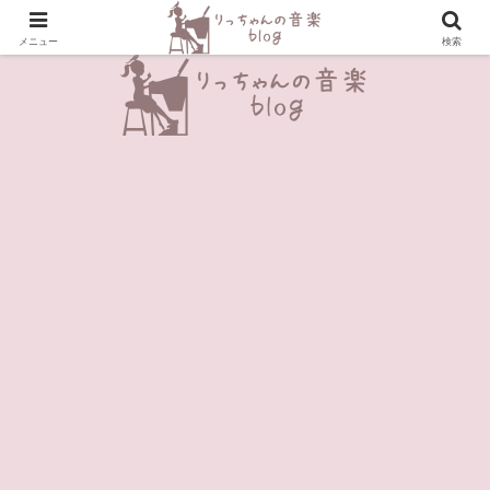
＼Enjoy Music!／
メニュー
検索