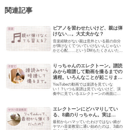
関連記事
ピアノを習わせたいけど、親は弾
音楽
けない…。大丈夫かな？
音楽経験がない親は意外といる親の自分
が弾けなくてついていけないんじゃない
かと心配……というDMもたくさんいただ
きます。結論から言うと、弾けなくても
問題はない！です。みんなの心の声いや
いや…りっちゃん母は弾けるからそんな
りっちゃんのエレクトーン。譜読
子育て
こと言うんでしょどうせ...
みから暗譜して動画を撮るまでの
過程。いろんなことが起こりま
す。
YouTubeの動画では楽譜を見ていな
い！？いつも楽譜は見ていないけど、演
奏中に見ているエレクトーンの画面に楽
譜があるの？と、よくご質問をいただき
ますが、弾いているときのエレクトーン
の画面はこうなってます。↓娘は、赤丸の
エレクトーンにどハマりしてい
ヤマハ音楽教室
カウントをよく見て、...
る、8歳のりっちゃん。実は…
最初からハマッていたわけではない娘が
ヤマハ音楽教室に通い始めたのは、3歳の