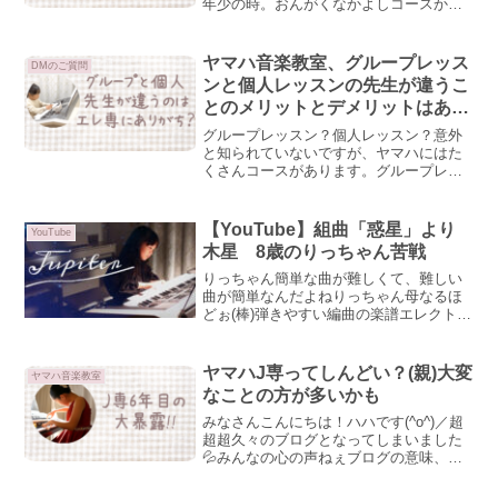
年少の時。おんがくなかよしコースから
のスタートでした。おんがくなかよしコ
ースのコンセプトは、想像することが大
好きな3歳。イメージを広げながら音楽と
ヤマハ音楽教室、グループレッス
DMのご質問
ふれあい豊かな表現力...
ンと個人レッスンの先生が違うこ
とのメリットとデメリットはある
の？
グループレッスン？個人レッスン？意外
と知られていないですが、ヤマハにはた
くさんコースがあります。グループレッ
スン…同じコースに通う子数名が、同時
にレッスンを受けます。先生は一人で
す。個人レッスン…先生と1対1でレッス
【YouTube】組曲「惑星」より
YouTube
ンを受けます。通うコース...
木星 8歳のりっちゃん苦戦
りっちゃん簡単な曲が難しくて、難しい
曲が簡単なんだよねりっちゃん母なるほ
どぉ(棒)弾きやすい編曲の楽譜エレクトー
ンの楽譜は、同じ曲であってもその楽譜
のレベルで難しかったり簡単だったりし
ます。ぷりんと楽譜でその説明がされて
ヤマハJ専ってしんどい？(親)大変
ヤマハ音楽教室
いるのを見つけました...
なことの方が多いかも
みなさんこんにちは！ハハです(^o^)／超
超超久々のブログとなってしまいました
💦みんなの心の声ねぇブログの意味、あ
る？りっちゃん母それな★みんなの心の
声…。今回のブログは、J専6年目の娘が