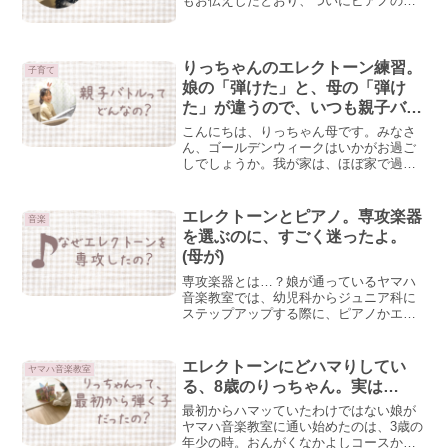
もお伝えしたとおり、ついにピアノのレ
ッスンが始まりました。みんなの心の声
今日の時点で人気記事2位じゃんｗりっち
ゃん母管理画面で見れる観覧数が桁違い
でビビり散らかし...
りっちゃんのエレクトーン練習。
子育て
娘の「弾けた」と、母の「弾け
た」が違うので、いつも親子バト
ルになりがち。
こんにちは、りっちゃん母です。みなさ
ん、ゴールデンウィークはいかがお過ご
しでしょうか。我が家は、ほぼ家で過ご
しています。私はむしろ用事がなければ
引きこもっていますが、←娘は父と元気
に公園行ったりもしています。もちろ
エレクトーンとピアノ。専攻楽器
音楽
ん、練習もしています。して...
を選ぶのに、すごく迷ったよ。
(母が)
専攻楽器とは…？娘が通っているヤマハ
音楽教室では、幼児科からジュニア科に
ステップアップする際に、ピアノかエレ
クトーンどちらかを選びます。みんなの
心の声最初から決まってないの…？りっ
ちゃん母幼児科の時は決まってないよ！
エレクトーンにどハマりしてい
ヤマハ音楽教室
レッスンはエレクトーン使...
る、8歳のりっちゃん。実は…
最初からハマッていたわけではない娘が
ヤマハ音楽教室に通い始めたのは、3歳の
年少の時。おんがくなかよしコースから