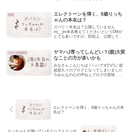
のスタートでした。おんがくなかよしコ
ースのコンセプトは、想像することが大
好きな3歳。イメージを広げながら音楽と
エレクトーンを弾く、8歳りっち
音楽
ふれあい豊かな表現力...
ゃんの本名は？
ズバリ！本名は？公開していません
m(__)m本名教えてくださいというDMが
とても多いですが、防犯上、公開してい
ないです。同じ理由で住んでる場所も”関
東”としか公開していません。みんなの心
の声このサイトがritchanだから、もし
ヤマハJ専ってしんどい？(親)大変
ヤマハ音楽教室
や”りとちゃ...
なことの方が多いかも
みなさんこんにちは！ハハです(^o^)／超
超超久々のブログとなってしまいました
💦みんなの心の声ねぇブログの意味、あ
る？りっちゃん母それな★みんなの心の
声…。今回のブログは、J専6年目の娘が
いる母として、6年間通ってみて何が大変
だったかなど、...
エレクトーンを弾く、8歳りっちゃんの本
名は？
りっちゃんが弾いているエレクトーンや