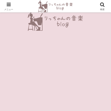
＼Enjoy Music!／
メニュー
検索