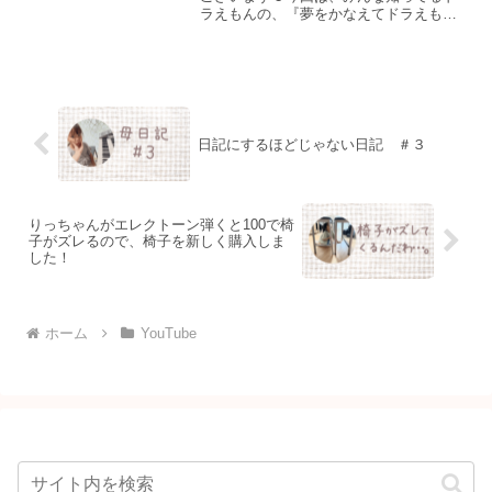
ラえもんの、『夢をかなえてドラえも
ん』を弾きました。オーケストラver.で、
とても素敵なアレンジです✨楽譜はこち
ら↓この前、説明会で弾いたこの前、通っ
ている楽器店で来年...
日記にするほどじゃない日記 ＃３
りっちゃんがエレクトーン弾くと100で椅
子がズレるので、椅子を新しく購入しま
した！
ホーム
YouTube