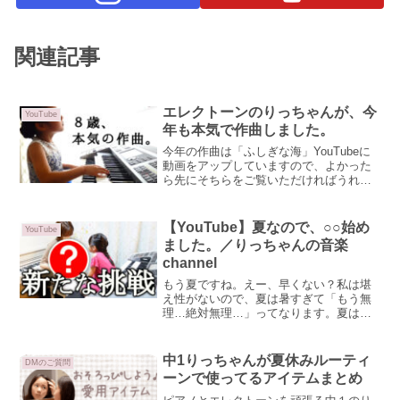
関連記事
エレクトーンのりっちゃんが、今
YouTube
年も本気で作曲しました。
今年の作曲は「ふしぎな海」YouTubeに
動画をアップしていますので、よかった
ら先にそちらをご覧いただければうれし
いです☺今年のテーマは海海と言っても
冒険に出発系ではなくて、海そのもので
す。全ての生命の源は、海。もしかした
【YouTube】夏なので、○○始め
YouTube
ら泡から命が生まれ...
ました。／りっちゃんの音楽
channel
もう夏ですね。えー、早くない？私は堪
え性がないので、夏は暑すぎて「もう無
理…絶対無理…」ってなります。夏は夏
らしく、海やプール？いやいや…夏は冷
房の効いた部屋でまったりゲームに限る
でしょ？っていうとんだクソニートな母
中1りっちゃんが夏休みルーティ
DMのご質問
なので、夏休みは娘も道連...
ーンで使ってるアイテムまとめ