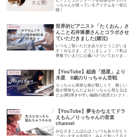
ピアノとエレクトーンを頑張る中１のり
っちゃんが使っているアイテムを一挙公
開！
世界的ピアニスト「たくおん」さ
YouTube
んこと石井琢磨さんとコラボさせ
ていただきました(嬉泣)
いつもご覧いただきありがとうございま
す！みなさま、どうしましょう…？私は
興奮でいまだに心臓バクついておりま
す。みんなの心の声その割には冷静な文
章だなりっちゃん母そう見えるのならよ
かったヨ……(ガチ)な、なんとタイトル通
【YouTube】組曲「惑星」より
YouTube
り、ウィーン在住の世界...
木星 8歳のりっちゃん苦戦
りっちゃん簡単な曲が難しくて、難しい
曲が簡単なんだよねりっちゃん母なるほ
どぉ(棒)弾きやすい編曲の楽譜エレクトー
ンの楽譜は、同じ曲であってもその楽譜
のレベルで難しかったり簡単だったりし
ます。ぷりんと楽譜でその説明がされて
【YouTube】夢をかなえてドラ
YouTube
いるのを見つけました...
えもん／りっちゃんの音楽
channel
みなさまこんばんは！いつもありがとう
ございます☺今回は、みんな知ってるド