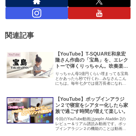
関連記事
【YouTube】T-SQUARE和泉宏
YouTube
隆さん作曲の「宝島」を、エレク
トーで弾くりっちゃん。吹奏楽の
オーケストラver.
りっちゃん母1億円くらい埋まってる宝島
とかあったら秒で行くわ…みなさんこん
にちは。毎年七夕では億万長者になれま
すようにってお願いしているのに一向に
願いを叶えてもらえない、りっちゃん母
です。今回はそんな私の憧れ『宝島』で
【YouTube】ポップインアラジ
YouTube
す。みんなの心の声ちょ...
ン２で寝室をシアター化したら家
族で過ごす時間が増えて楽しい。
今回のYouTube動画はpopIn Aladdin 2の
レビュー＆リアル譜読み動画です。ポッ
プインアラジン２の機能のことは動画内
でも説明していますが、公式サイトでも