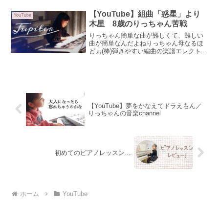
を書いているだけなので、あしから
ず…。りっちゃん母あ、ヤマハ営業さ
【YouTube】組曲「惑星」より
YouTube
ん、いつでもお待ちしてｍみんなの...
木星 8歳のりっちゃん苦戦
りっちゃん簡単な曲が難しくて、難しい
曲が簡単なんだよねりっちゃん母なるほ
どぉ(棒)弾きやすい編曲の楽譜エレクトー
ンの楽譜は、同じ曲であってもその楽譜
のレベルで難しかったり簡単だったりし
ます。ぷりんと楽譜でその説明がされて
いるのを見つけました...
【YouTube】夢をかなえてドラえもん／
りっちゃんの音楽channel
初めてのピアノレッスン…
ホーム
YouTube