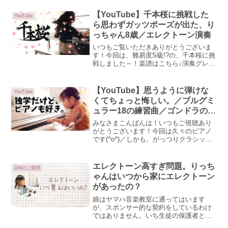
ぜひチェックしてみてくださいね！↓ダジ
ャレかよLEDシーリングライトに高機...
【YouTube】千本桜に挑戦した
YouTube
ら思わずガッツポーズが出た、り
っちゃん8歳／エレクトーン演奏
いつもご覧いただきありがとうございま
す！今回は、難易度S級!?の、千本桜に挑
戦しました～！楽譜はこちら↓演奏グレー
ド5級千本桜の楽譜はいろんなアレンジで
出ていて、娘がよく演奏する6級の楽譜も
ありましたが、速弾きのところを聴い
【YouTube】思うように弾けな
YouTube
て、どうしてもこ...
くてちょっと悔しい。／ブルグミ
ュラー18の練習曲／ゴンドラの船
頭歌／りっちゃんの音楽channel
みなさまこんばんは！いつもご視聴あり
がとうございます！今回は久々のピアノ
です(^o^)／しかも、がっつりクラシッ
ク！ピアノ習ってなくても知ってる、と
いうくらいの認知度はない曲ですが、一
度聴いたら何度も聴きたくなるような、
エレクトーン高すぎ問題。りっち
DMのご質問
美しい旋律の曲です。...
ゃんはいつから家にエレクトーン
があったの？
娘はヤマハ音楽教室に通ってはいます
が、スポンサー的な契約をしているわけ
ではありません。いち生徒の保護者とし
て、良いことや悪いところ、思ったこと