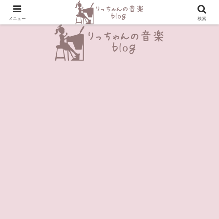
＼Enjoy Music!／
メニュー
検索