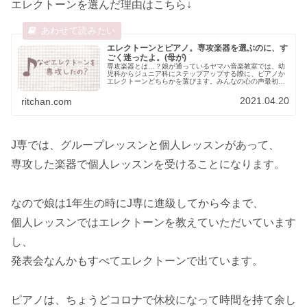
エレクトーンを選んだ理由はこちら↓
エレクトーンとピアノ。専攻楽器を選ぶのに、す
ごく迷ったよ。(母が)
専攻楽器とは…？娘が通っているヤマハ音楽教室では、幼
児科からジュニア科にステップアップする際に、ピアノか
エレクトーンどちらかを選びます。みんなの心の声最初か
ら決まってないの…？りっちゃん母幼児科の時は決まって
ないよ！レッスンはエレクトーン使...
2021.04.20
ritchan.com
J専では、グループレッスンと個人レッスンがあって、
専攻した楽器で個人レッスンを受けることになります。
なので娘は1年生の時にJ専に進級してから今まで、
個人レッスンではエレクトーンを教えていただいています
し、
発表会なんかもすべてエレクトーンで出ています。
ピアノは、ちょうどコロナで休校になって時間を持て余し