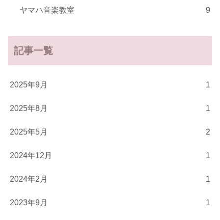
ヤマハ音楽教室
9
記事一覧
2025年9月
1
2025年8月
1
2025年5月
2
2024年12月
1
2024年2月
1
2023年9月
1