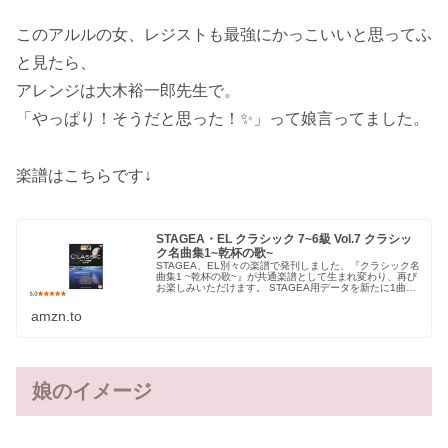
このアルルの女、レジストも最強にかっこいいと思ってふ
と見たら、
アレンジは大木裕一郎先生で。
「やっぱり！そうだと思った！✨」って娘言ってました。
楽譜はこちらです↓
STAGEA・EL クラシック 7~6級 Vol.7 クラシッ
ク名曲集1~乾杯の歌~
STAGEA、EL別々の楽譜で発刊しました、『クラシック名
曲集1 ~乾杯の歌~』が共通楽譜として生まれ変わり、再び
お楽しみいただけます。 STAGEA用データを新たに1曲制
作し、全6曲収載。7~6級にグレードがあがった方、まだこ
の楽譜を手に...
amzn.to
娘のイメージ