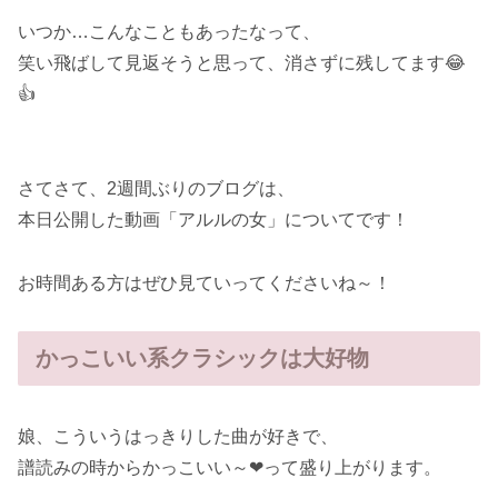
いつか…こんなこともあったなって、
笑い飛ばして見返そうと思って、消さずに残してます😂
👍
さてさて、2週間ぶりのブログは、
本日公開した動画「アルルの女」についてです！
お時間ある方はぜひ見ていってくださいね～！
かっこいい系クラシックは大好物
娘、こういうはっきりした曲が好きで、
譜読みの時からかっこいい～❤って盛り上がります。