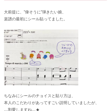
大前提に、”偉そうに”弾きたい娘、
楽譜の最初にシール貼ってました。
ちなみにシールのチョイスと貼り方は、
本人のこだわりがあってすごい説明していましたが、
…割愛しますね…★