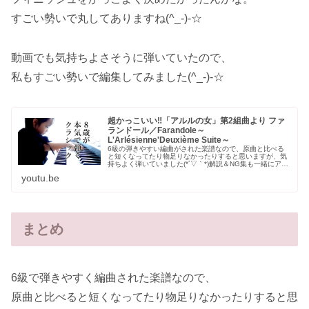
すごい勢いで丸してありますね(^_-)-☆
動画でも気持ちよさそうに弾いていたので、
私もすごい勢いで編集してみました(^_-)-☆
超かっこいい‼️「アルルの女」第2組曲より ファ
ランドール／Farandole～
L'Arlésienne'Deuxième Suite～
6級の弾きやすい編曲がされた楽譜なので、原曲と比べる
と短くなってたり物足りなかったりすると思いますが、気
持ちよく弾いていました(*´▽｀*)解説＆NG集も一緒にアッ
プしています。よかったらそちらもご覧ください♪→★楽譜
youtu.be
→
まとめ
6級で弾きやすく編曲された楽譜なので、
原曲と比べると短くなってたり物足りなかったりすると思