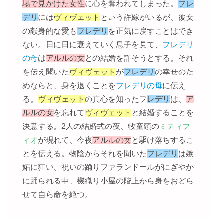
場で見かけた女性
に心を奪われてしまった。
フレ
デリ
には
ヴィヴェット
という許嫁がいるが、彼女
の献身的な愛も
フレデリ
を正気に戻すことはでき
ない。日に日に衰えていく息子を見て、
フレデリ
の母
は
アルルの女
との結婚を許そうとする。それ
を伝え聞いた
ヴィヴェット
が
フレデリ
の幸せのた
めならと、身を退くことを
フレデリの母
に伝え
る。
ヴィヴェット
の真心を知ったフ
レデリ
は、
ア
ルルの女
を忘れて
ヴィヴェット
と結婚することを
決意する。2人の結婚式の夜、牧童頭の
ミティフ
ィオ
が現れて、今夜
アルルの女
と駆け落ちするこ
とを伝える。物陰からそれを聞いた
フレデリ
は嫉
妬に狂い、祝いの踊りファランドールがにぎやか
に踊られる中、機織り小屋の階上から身をおどら
せて自ら命を絶つ。