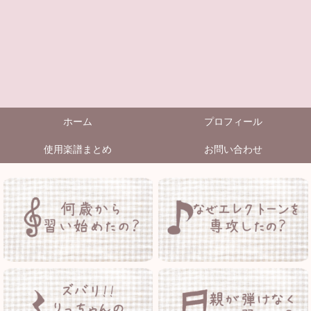
ホーム
プロフィール
使用楽譜まとめ
お問い合わせ