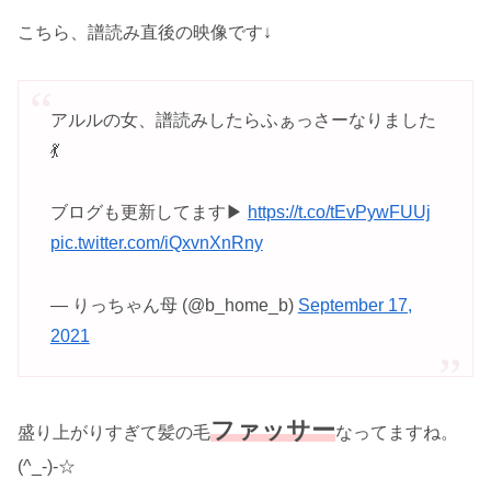
こちら、譜読み直後の映像です↓
アルルの女、譜読みしたらふぁっさーなりました
💃
ブログも更新してます▶︎
https://t.co/tEvPywFUUj
pic.twitter.com/iQxvnXnRny
— りっちゃん母 (@b_home_b)
September 17,
2021
ファッサー
盛り上がりすぎて髪の毛
なってますね。
(^_-)-☆