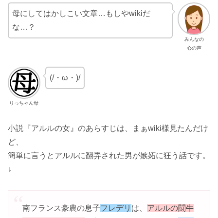
母にしてはかしこい文章…もしやwikiだ
な…？
みんなの
心の声
(/・ω・)/
りっちゃん母
小説『アルルの女』のあらすじは、まぁwiki様見たんだけ
ど、
簡単に言うとアルルに翻弄された男が嫉妬に狂う話です。
↓
南フランス豪農の息子
フレデリ
は、
アルルの闘牛