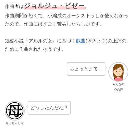
ジョルジュ・ビゼー
作曲者は
。
作曲期間が短くて、小編成のオーケストラしか使えなかっ
たので、作曲にはすごく苦労したらしいです。
短編小説『アルルの女』に基づく
戯曲
(ぎきょく)の上演の
ために作曲されたそうです。
ちょっとまて…
みんなの
心の声
どうしたんだね？
りっちゃん母