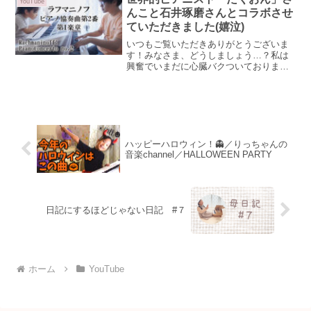
YouTube
かけられていただ...
んこと石井琢磨さんとコラボさせ
ていただきました(嬉泣)
いつもご覧いただきありがとうございま
す！みなさま、どうしましょう…？私は
興奮でいまだに心臓バクついておりま
す。みんなの心の声その割には冷静な文
章だなりっちゃん母そう見えるのならよ
かったヨ……(ガチ)な、なんとタイトル通
り、ウィーン在住の世界...
ハッピーハロウィン！👻／りっちゃんの
音楽channel／HALLOWEEN PARTY
日記にするほどじゃない日記 #７
ホーム
YouTube