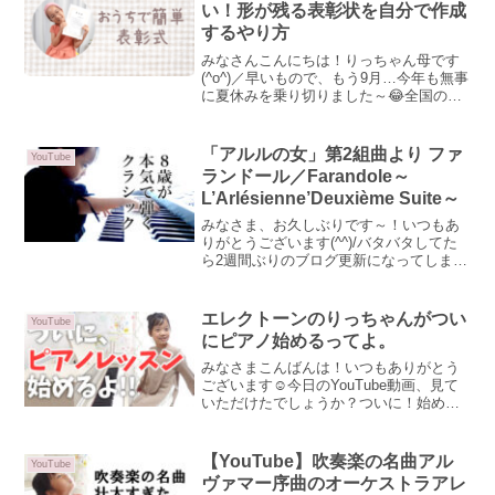
かけられていただ...
い！形が残る表彰状を自分で作成
するやり方
みなさんこんにちは！りっちゃん母です
(^o^)／早いもので、もう9月…今年も無事
に夏休みを乗り切りました～😂全国のご
家族の方、夏休みお疲れさまでした🌻我
が家は今年の夏休み、お出かけをする余
裕もなく、練習！練習！練習！…でした
「アルルの女」第2組曲より ファ
YouTube
😅夏休みだけでは...
ランドール／Farandole～
L’Arlésienne’Deuxième Suite～
みなさま、お久しぶりです～！いつもあ
りがとうございます(^^)/バタバタしてた
ら2週間ぶりのブログ更新になってしまい
ました…💦その間、日記ブログを書いて
たんですが、内容があまりにもダークす
ぎたのでお蔵入りになりました(笑)いつ
エレクトーンのりっちゃんがつい
YouTube
か…こんなこと...
にピアノ始めるってよ。
みなさまこんばんは！いつもありがとう
ございます☺今日のYouTube動画、見て
いただけたでしょうか？ついに！始める
ことになりました～！ピアノレッスン！
わ～👏👏👏動画はこちら↓娘はエレクトー
ン専攻娘が通っている、ヤマハ音楽教
【YouTube】吹奏楽の名曲アル
YouTube
室。"音楽教室"と...
ヴァマー序曲のオーケストラアレ