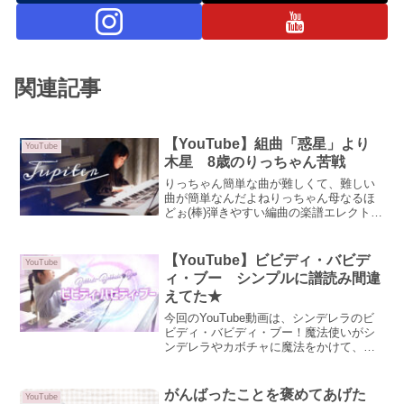
関連記事
【YouTube】組曲「惑星」より
YouTube
木星 8歳のりっちゃん苦戦
りっちゃん簡単な曲が難しくて、難しい
曲が簡単なんだよねりっちゃん母なるほ
どぉ(棒)弾きやすい編曲の楽譜エレクトー
ンの楽譜は、同じ曲であってもその楽譜
のレベルで難しかったり簡単だったりし
ます。ぷりんと楽譜でその説明がされて
【YouTube】ビビディ・バビデ
YouTube
いるのを見つけました...
ィ・ブー シンプルに譜読み間違
えてた★
今回のYouTube動画は、シンデレラのビ
ビディ・バビディ・ブー！魔法使いがシ
ンデレラやカボチャに魔法をかけて、舞
踏会に行く準備をするときの曲ですね🎵
ということで、魔法にかけられてくださ
い☆出来れば最初の2小節くらいで魔法に
がんばったことを褒めてあげた
YouTube