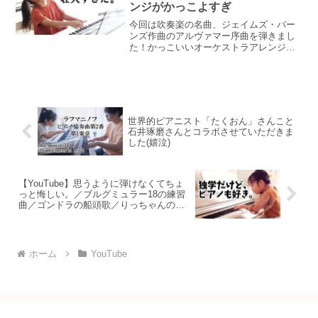
ンジがかっこよすぎ
今回は吹奏楽の名曲、ジェイムズ・バー
ンズ作曲のアルヴァマー序曲を弾きまし
た！かっこいいオーケストラアレンジの
曲で、こちらの楽譜で弾いています↓6級
の楽譜なので原曲の中間部など色々とカ
ットされています。カットされているけ
ど、壮大なアレンジにな...
世界的ピアニスト「たくおん」さんこと
石井琢磨さんとコラボさせていただきま
した(嬉泣)
【YouTube】思うように弾けなくてちょ
っと悔しい。／ブルグミュラー18の練習
曲／ゴンドラの船頭歌／りっちゃんの音
楽channel
ホーム
YouTube