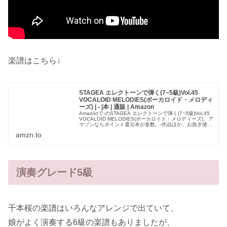
楽譜はこちら↓
STAGEA エレクトーンで弾く(7~5級)Vol.45
VOCALOID MELODIES(ボーカロイド・メロディ
ーズ) | - |本 | 通販 | Amazon
Amazonで-のSTAGEA エレクトーンで弾く(7~5級)Vol.45
VOCALOID MELODIES(ボーカロイド・メロディーズ)。ア
マゾンならポイント還元本が多数。-作品ほか、お急ぎ便対
象商品は当日お届けも可能。またSTAGEA...
amzn.to
演奏グレード5級
千本桜の楽譜はいろんなアレンジで出ていて、
娘がよく演奏する6級の楽譜もありましたが、