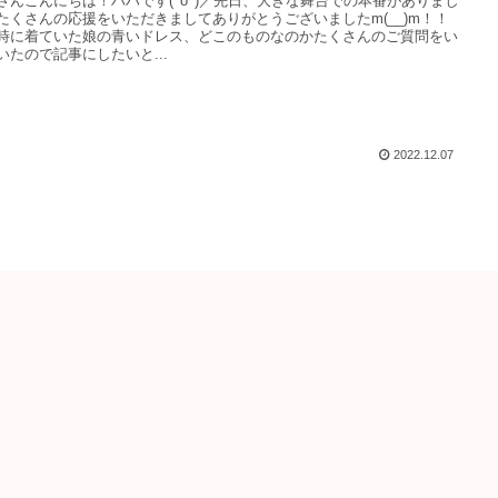
さんこんにちは！ハハです(^o^)／先日、大きな舞台での本番がありまし
たくさんの応援をいただきましてありがとうございましたm(__)m！！
時に着ていた娘の青いドレス、どこのものなのかたくさんのご質問をい
いたので記事にしたいと...
2022.12.07