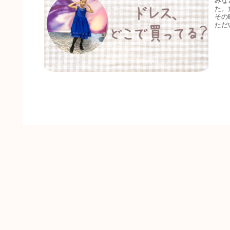
みな
た。
その
ただ