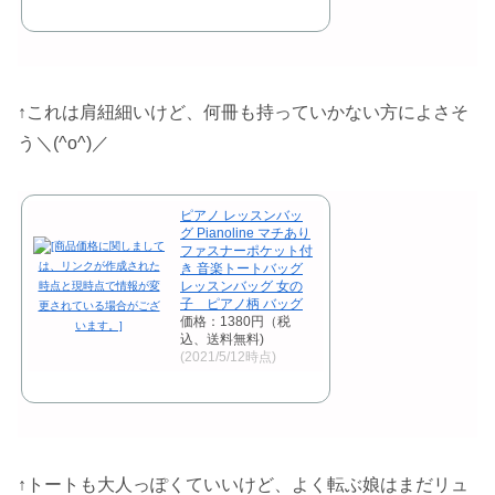
↑これは肩紐細いけど、何冊も持っていかない方によさそ
う＼(^o^)／
ピアノ レッスンバッ
グ Pianoline マチあり
ファスナーポケット付
き 音楽トートバッグ
レッスンバッグ 女の
子 ピアノ柄 バッグ
価格：1380円（税
込、送料無料)
(2021/5/12時点)
↑トートも大人っぽくていいけど、よく転ぶ娘はまだリュ