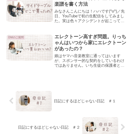
体調崩すかビクビク...
楽譜を書く方法
みなさんこんにちは！ハハです(^o^)／先
日、YouTubeで初の生配信をしてみまし
た。実は色々アクシデントが起こってい
ましたが、なんとか無事に終えてよかっ
たです～みなさんとリアタイでお話しで
きて、本当に楽しかったです！ありがと
エレクトーン高すぎ問題。りっち
DMのご質問
うございまし...
ゃんはいつから家にエレクトーン
があったの？
娘はヤマハ音楽教室に通ってはいます
が、スポンサー的な契約をしているわけ
ではありません。いち生徒の保護者とし
て、良いことや悪いところ、思ったこと
を書いているだけなので、あしから
ず…。りっちゃん母あ、ヤマハ営業さ
ん、いつでもお待ちしてｍみんなの...
日記にするほどじゃない日記 ＃１
日記にするほどじゃない日記 ＃２