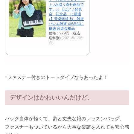
ト ♪お取り寄せ商品で
す。♪♪ 【ピアノ発表
会 記念品 に最適
♪】音楽雑貨 ねこ雑貨
バレエ雑貨 ♪記念品に
最適 音楽会粗品
価格：979円（税込、
送料別)
(2021/5/12時
点)
↑ファスナー付きのトートタイプならあったよ！
デザインはかわいいんだけど、
バッグ自体が軽くて、割と丈夫な娘のレッスンバッグ。
ファスナーもついているから大事な楽譜を入れても安心感