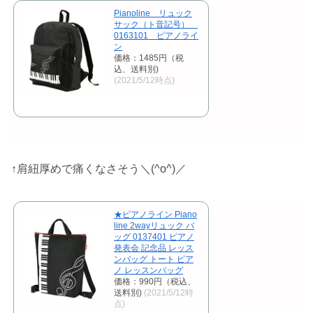
Pianoline リュック
サック（ト音記号）
0163101 ピアノライ
ン
価格：1485円（税
込、送料別)
(2021/5/12時点)
↑肩紐厚めで痛くなさそう＼(^o^)／
★ピアノライン Piano
line 2wayリュック バ
ッグ 0137401 ピアノ
発表会 記念品 レッス
ンバッグ トート ピア
ノ レッスンバッグ
価格：990円（税込、
送料別)
(2021/5/12時
点)