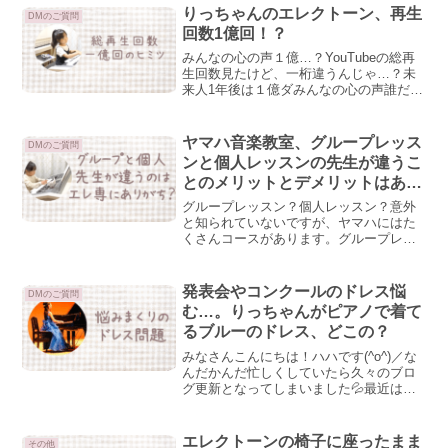
「はじめました」動画を出しますが、あ
りっちゃんのエレクトーン、再生
DMのご質問
れは数時間練...
回数1億回！？
みんなの心の声１億…？YouTubeの総再
生回数見たけど、一桁違うんじゃ…？未
来人1年後は１億ダみんなの心の声誰だよ
ちょっとややこしい”1億回”一億って、す
ごい数字ですよね。パワーワードすぎる
ｗみんなの心の声から聞こえてくるよう
ヤマハ音楽教室、グループレッス
DMのご質問
に、YouT...
ンと個人レッスンの先生が違うこ
とのメリットとデメリットはある
の？
グループレッスン？個人レッスン？意外
と知られていないですが、ヤマハにはた
くさんコースがあります。グループレッ
スン…同じコースに通う子数名が、同時
にレッスンを受けます。先生は一人で
す。個人レッスン…先生と1対1でレッス
発表会やコンクールのドレス悩
DMのご質問
ンを受けます。通うコース...
む…。りっちゃんがピアノで着て
るブルーのドレス、どこの？
みなさんこんにちは！ハハです(^o^)／な
んだかんだ忙しくしていたら久々のブロ
グ更新となってしまいました💦最近は暑
いと思ったら急に寒くなったり…気温差
なかなかえぐめですが、みなさんはいか
がお過ごしでしょうか？🏄私は娘がいつ
エレクトーンの椅子に座ったまま
その他