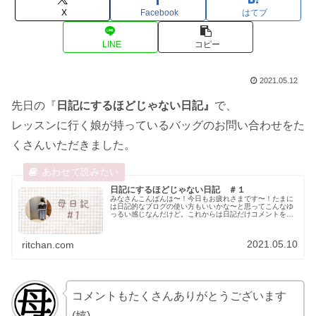
X
Facebook
はてブ
LINE
コピー
2021.05.12
先日の『
日記にするほどじゃない日記』
で、
レッスンに行く娘が持っているバッグのお問い合わせをた
くさんいただきました。
日記にするほどじゃない日記 ＃１
みなさんこんばんは〜！今日もお疲れさまです〜！たまに
は日記的なブログの使い方もいいかな〜と思ってこんなゆ
っるい感じなんだけど。これからは日記だけコメントをオ
ープンにしようと思います！コメント待ってま〜す！返信
しま〜す！(^o^)／ーーーーー...
2021.05.10
ritchan.com
コメントもたくさんありがとうございます
(嬉)