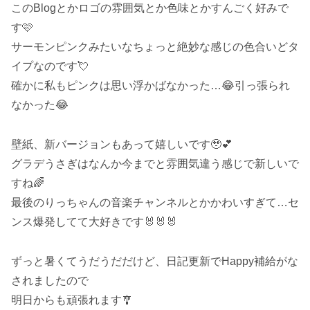
このBlogとかロゴの雰囲気とか色味とかすんごく好みで
す🩷
サーモンピンクみたいなちょっと絶妙な感じの色合いどタ
イプなのです💘
確かに私もピンクは思い浮かばなかった…😂引っ張られ
なかった😂
壁紙、新バージョンもあって嬉しいです🥹💕
グラデうさぎはなんか今までと雰囲気違う感じで新しいで
すね🌈
最後のりっちゃんの音楽チャンネルとかかわいすぎて…セ
ンス爆発してて大好きです🐰🐰🐰
ずっと暑くてうだうだだけど、日記更新でHappy補給がな
されましたので
明日からも頑張れます🎐