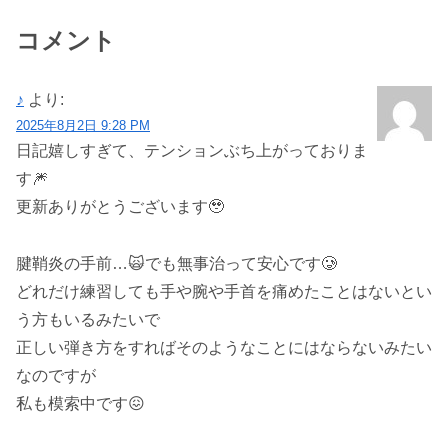
コメント
♪
より:
2025年8月2日 9:28 PM
日記嬉しすぎて、テンションぶち上がっておりま
す🎆
更新ありがとうございます🥹
腱鞘炎の手前…🙀でも無事治って安心です🥲
どれだけ練習しても手や腕や手首を痛めたことはないとい
う方もいるみたいで
正しい弾き方をすればそのようなことにはならないみたい
なのですが
私も模索中です😖