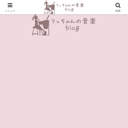
＼Enjoy Music!／
メニュー
検索