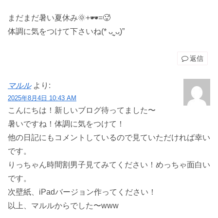
まだまだ暑い夏休み🌞+🕶=🥵
体調に気をつけて下さいね(* ᴗ͈ˬᴗ͈)”
返信
マルル
より:
2025年8月4日 10:43 AM
こんにちは！新しいブログ待ってました〜
暑いですね！体調に気をつけて！
他の日記にもコメントしているので見ていただければ幸い
です。
りっちゃん時間割男子見てみてください！めっちゃ面白い
です。
次壁紙、iPadバージョン作ってください！
以上、マルルからでした〜www