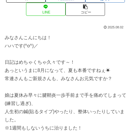
LINE
コピー
2025.08.02
みなさんこんにちは！
ハハです(^o^)／
日記はめちゃくちゃ久々です～！
あっというまに8月になって、夏も本番ですねぇ☀
常連さんもご新規さんも、みなさんお元気ですか？
娘は夏休み早々に腱鞘炎一歩手前まで手を痛めてしまって
(練習し過ぎ)、
人生初の鍼(貼るタイプ)やったり、整体いったりしていま
した。
※1週間もしないうちに治りました！