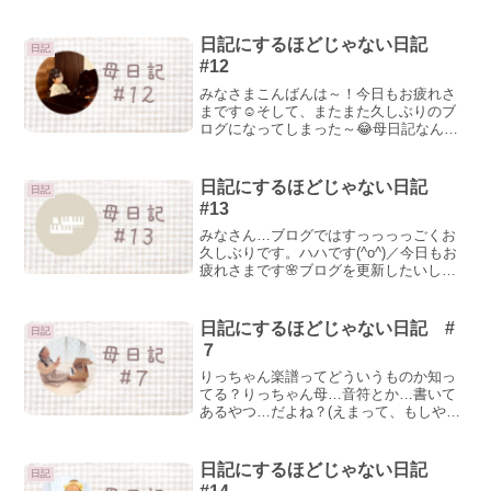
大好き。そんな娘が最近ハマっているも
のがこちら。どどん！＿人人人人人＿
＞ パズル ＜￣Y^Y^Y^Y￣練習の合間
日記にするほどじゃない日記
日記
の休憩に、もく...
#12
みなさまこんばんは～！今日もお疲れさ
まです☺そして、またまた久しぶりのブ
ログになってしまった～😂母日記なん
て、いつぶり！？😂みなさん、お元気で
すか？🌟こちらは元気です！🤤YouTube
やインスタを見ていただいている方はご
日記にするほどじゃない日記
日記
存じかと思いますが、...
#13
みなさん…ブログではすっっっっごくお
久しぶりです。ハハです(^o^)／今日もお
疲れさまです🌸ブログを更新したいした
いしたi(以下略)とずっと思いつつバタバ
タしててできず、前回から１ヶ月以上も
の月日が流れておりました(言い訳)りっち
日記にするほどじゃない日記 #
日記
ゃん母時の...
７
りっちゃん楽譜ってどういうものか知っ
てる？りっちゃん母…音符とか…書いて
あるやつ…だよね？(えまって、もしやな
ぞなぞ的な？それか面白い事いう大喜利
的な？どんな答えが正解なんだ…！？)り
っちゃん楽譜って言うのはね、作曲者の
日記にするほどじゃない日記
日記
想いが込められたもの...