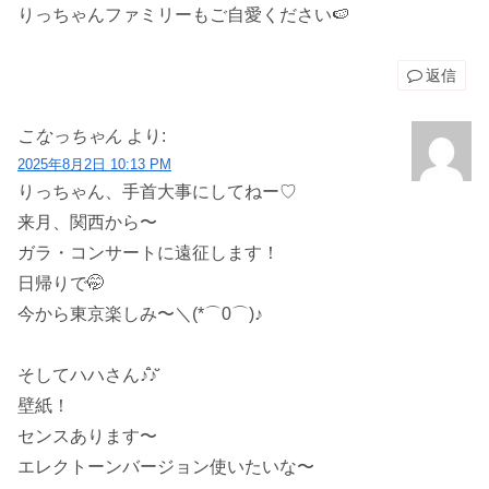
りっちゃんファミリーもご自愛ください🍉
返信
こなっちゃん
より:
2025年8月2日 10:13 PM
りっちゃん、手首大事にしてねー♡
来月、関西から〜
ガラ・コンサートに遠征します！
日帰りで🤭
今から東京楽しみ〜＼(*⌒0⌒)♪
そしてハハさん♪̊̈♪̆̈
壁紙！
センスあります〜
エレクトーンバージョン使いたいな〜