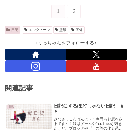
1
2
日記
エレクトーン
壁紙
画像
♪りっちゃんをフォローする♪
関連記事
日記にするほどじゃない日記 ＃
日記
６
みなさまこんばんは～！今日もお疲れさ
まです～！娘はゲームやYouTubeが好き
だけど、ブロックやビーズ等の作る系も