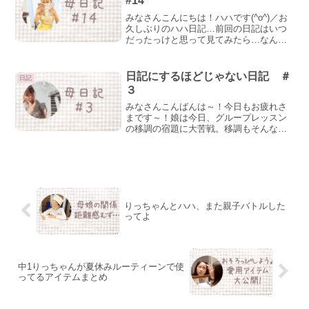
#14
みなさんこんにちは！ハハです(^o^)／お
久しぶりのハハ日記…前回の日記はいつ
だったっけと思って見てみたら…なんと
去年の７月ｗｗやばすぎるｗｗｗつい２
ヶ月前くらいに日記を書いた気がする
の、なぁぜなぁぜ？久々すぎて照れるの
日記にするほどじゃない日記 ＃
日記
通り越して何書こうっ...
３
みなさんこんばんは～！今日もお疲れさ
まです～！娘は今日、グループレッスン
の移調の宿題に大苦戦。移調もそんなに
すぐ弾けるタイプではなくて、考えなが
ら音を確かめながら弾いています。お察
しのとおり、バトルになるわけですが、
今日届いたこの人々のおか...
りっちゃんとハハ、また親子バトルした
ってよ
中1りっちゃんが夏休みルーティーンで使
ってるアイテムまとめ