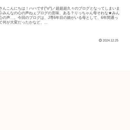
さんこんにちは！ハハです(^o^)／超超超久々のブログとなってしまいま
💦みんなの心の声ねぇブログの意味、ある？りっちゃん母それな★みん
心の声…。今回のブログは、J専6年目の娘がいる母として、6年間通っ
て何が大変だったかなど、...
2024.12.25