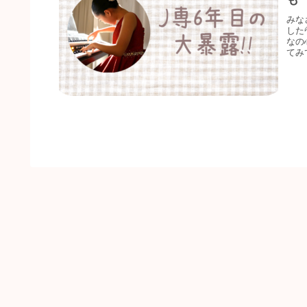
みな
した
なの
てみ