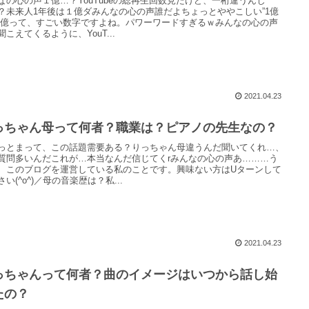
なの心の声１億…？YouTubeの総再生回数見たけど、一桁違うんじ
？未来人1年後は１億ダみんなの心の声誰だよちょっとややこしい”1億
一億って、すごい数字ですよね。パワーワードすぎるｗみんなの心の声
聞こえてくるように、YouT...
2021.04.23
っちゃん母って何者？職業は？ピアノの先生なの？
っとまって、この話題需要ある？りっちゃん母違うんだ聞いてくれ…、
質問多いんだこれが…本当なんだ信じてくrみんなの心の声あ………う
、このブログを運営している私のことです。興味ない方はUターンして
さい(^o^)／母の音楽歴は？私...
2021.04.23
っちゃんって何者？曲のイメージはいつから話し始
たの？