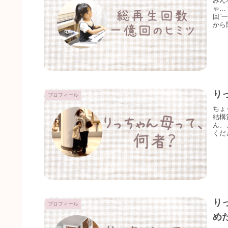
みん
ゃ…
回”
から
り
プロフィール
ちょ
結構
ん、
くだ
り
プロフィール
め