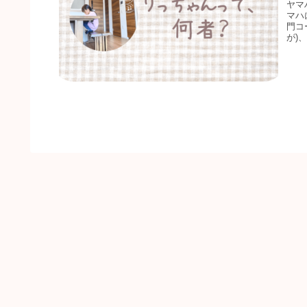
ヤマ
マハ
門コ
が)