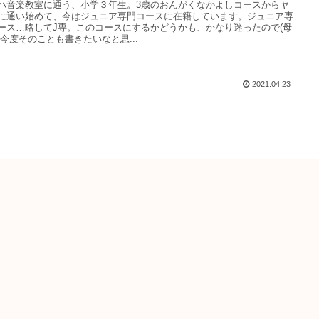
ハ音楽教室に通う、小学３年生。3歳のおんがくなかよしコースからヤ
に通い始めて、今はジュニア専門コースに在籍しています。ジュニア専
ース…略してJ専。このコースにするかどうかも、かなり迷ったので(母
、今度そのことも書きたいなと思...
2021.04.23