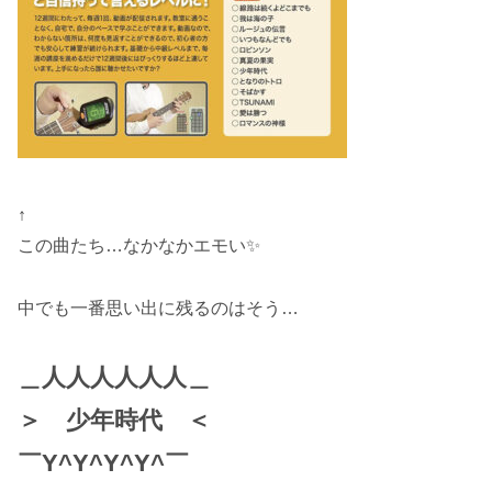
↑
この曲たち…なかなかエモい✨
中でも一番思い出に残るのはそう…
＿人人人人人人＿
＞ 少年時代 ＜
￣Y^Y^Y^Y^￣