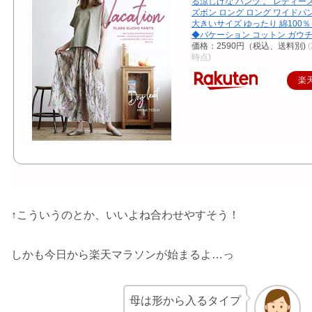
る涼しげな パンツ 。 レディー
ズボン ロング ロング ワイドパ
大きいサイズ ゆったり 綿100％
◆バケーション コットン ガウ
価格：2590円（税込、送料別)
(
時点)
楽
↑こういうのとか、いいよね合わせやすそう！
しかも今日から楽天マラソンが始まるよ…っ
母は形から入るタイプ