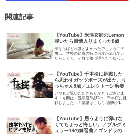
関連記事
【YouTube】米津玄師のLemon
YouTube
弾いたら感情入りまくった8歳
夢ならばどれほどよかったでしょうこの
曲は、学校の給食の時に何度か流れてい
たらしくて、それで娘は弾きたくなった
みたいです。ドラマの主題歌にもなって
いて、ご存じの方も多いと思います。
YouTubeのMVは邦楽の中でトップの再生
【YouTube】千本桜に挑戦した
YouTube
数なんだとか。そん...
ら思わずガッツポーズが出た、り
っちゃん8歳／エレクトーン演奏
いつもご覧いただきありがとうございま
す！今回は、難易度S級!?の、千本桜に挑
戦しました～！楽譜はこちら↓演奏グレー
ド5級千本桜の楽譜はいろんなアレンジで
出ていて、娘がよく演奏する6級の楽譜も
ありましたが、速弾きのところを聴い
【YouTube】思うように弾けな
YouTube
て、どうしてもこ...
くてちょっと悔しい。／ブルグミ
ュラー18の練習曲／ゴンドラの船