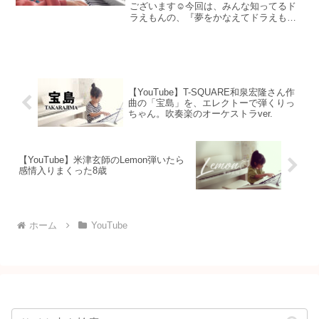
ございます☺今回は、みんな知ってるド
ラえもんの、『夢をかなえてドラえも
ん』を弾きました。オーケストラver.で、
とても素敵なアレンジです✨楽譜はこち
ら↓この前、説明会で弾いたこの前、通っ
ている楽器店で来年...
【YouTube】T-SQUARE和泉宏隆さん作
曲の「宝島」を、エレクトーで弾くりっ
ちゃん。吹奏楽のオーケストラver.
【YouTube】米津玄師のLemon弾いたら
感情入りまくった8歳
ホーム
YouTube