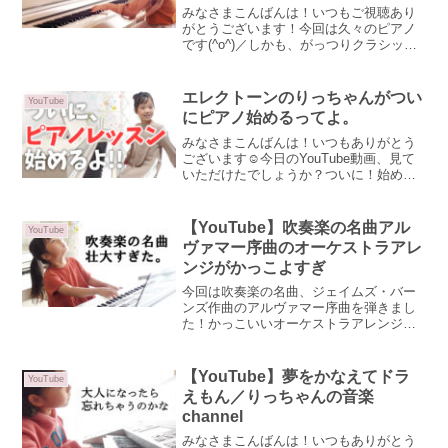
頭歌／りっちゃんの音楽channel
みなさまこんばんは！いつもご視聴あり
がとうございます！今回は久々のピアノ
です(^o^)／しかも、がっつりクラシッ
ク！ピアノ習ってなくても知ってる、と
いうくらいの認知度はない曲ですが、一
度聴いたら何度も聴きたくなるような、
エレクトーンのりっちゃんがつい
YouTube
美しい旋律の曲です。...
にピアノ始めるってよ。
みなさまこんばんは！いつもありがとう
ございます☺今日のYouTube動画、見て
いただけたでしょうか？ついに！始める
ことになりました～！ピアノレッスン！
わ～👏👏👏動画はこちら↓娘はエレクトー
ン専攻娘が通っている、ヤマハ音楽教
【YouTube】吹奏楽の名曲アル
YouTube
室。"音楽教室"と...
ヴァマー序曲のオーケストラアレ
ンジがかっこよすぎ
今回は吹奏楽の名曲、ジェイムズ・バー
ンズ作曲のアルヴァマー序曲を弾きまし
た！かっこいいオーケストラアレンジの
曲で、こちらの楽譜で弾いています↓6級
の楽譜なので原曲の中間部など色々とカ
ットされています。カットされているけ
【YouTube】夢をかなえてドラ
YouTube
ど、壮大なアレンジにな...
えもん／りっちゃんの音楽
channel
みなさまこんばんは！いつもありがとう